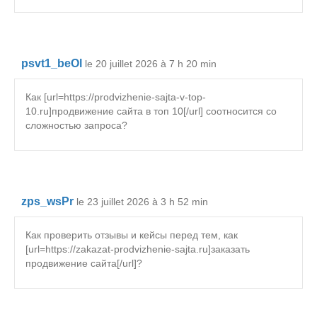
psvt1_beOl
le 20 juillet 2026 à 7 h 20 min
Как [url=https://prodvizhenie-sajta-v-top-
10.ru]продвижение сайта в топ 10[/url] соотносится со
сложностью запроса?
zps_wsPr
le 23 juillet 2026 à 3 h 52 min
Как проверить отзывы и кейсы перед тем, как
[url=https://zakazat-prodvizhenie-sajta.ru]заказать
продвижение сайта[/url]?