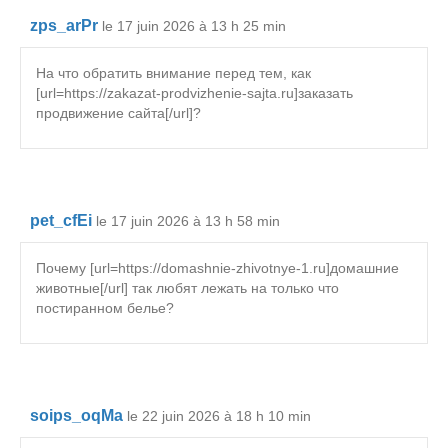
zps_arPr
le 17 juin 2026 à 13 h 25 min
На что обратить внимание перед тем, как
[url=https://zakazat-prodvizhenie-sajta.ru]заказать
продвижение сайта[/url]?
pet_cfEi
le 17 juin 2026 à 13 h 58 min
Почему [url=https://domashnie-zhivotnye-1.ru]домашние
животные[/url] так любят лежать на только что
постиранном белье?
soips_oqMa
le 22 juin 2026 à 18 h 10 min