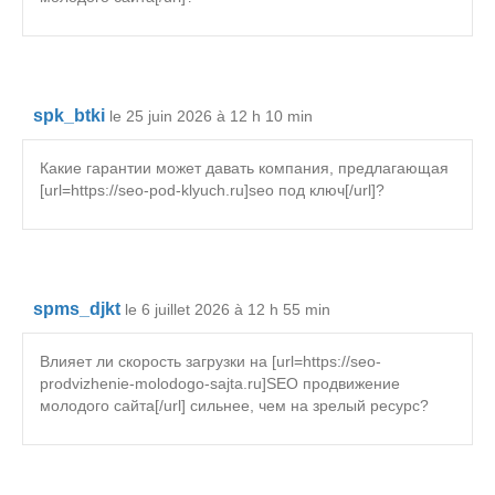
spk_btki
le 25 juin 2026 à 12 h 10 min
Какие гарантии может давать компания, предлагающая
[url=https://seo-pod-klyuch.ru]seo под ключ[/url]?
spms_djkt
le 6 juillet 2026 à 12 h 55 min
Влияет ли скорость загрузки на [url=https://seo-
prodvizhenie-molodogo-sajta.ru]SEO продвижение
молодого сайта[/url] сильнее, чем на зрелый ресурс?