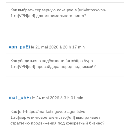
Как выбрать серверную локацию в [url=https://vpn-
1.ru]VPN[/url] для минимального пинга?
vpn_puEi
le 21 mai 2026 à 20 h 17 min
Как убедиться в надёжности [url=https://vpn-
1.ru]VPN[/url]-провайдера перед подпиской?
ma1_uhEi
le 24 mai 2026 à 3 h 01 min
Как [url=https://marketingovoe-agentstvo-
1.ru]маркетинговое агентство[/url] выстраивает
стратегию продвижения под конкретный бизнес?