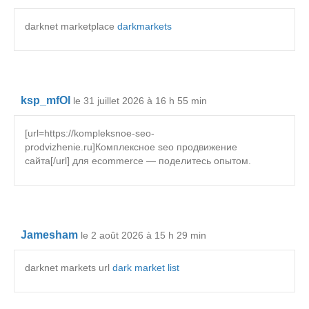
darknet marketplace
darkmarkets
ksp_mfOl
le 31 juillet 2026 à 16 h 55 min
[url=https://kompleksnoe-seo-
prodvizhenie.ru]Комплексное seo продвижение
сайта[/url] для ecommerce — поделитесь опытом.
Jamesham
le 2 août 2026 à 15 h 29 min
darknet markets url
dark market list