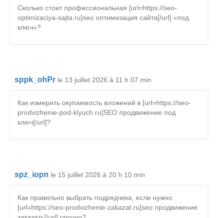
Сколько стоит профессиональная [url=https://seo-
optimizaciya-sajta.ru]seo оптимизация сайта[/url] «под
ключ»?
sppk_ohPr
le 13 juillet 2026 à 11 h 07 min
Как измерить окупаемость вложений в [url=https://seo-
prodvizhenie-pod-klyuch.ru]SEO продвижение под
ключ[/url]?
spz_iopn
le 15 juillet 2026 à 20 h 10 min
Как правильно выбрать подрядчика, если нужно
[url=https://seo-prodvizhenie-zakazat.ru]seo продвижение
заказать[/url] срочно?