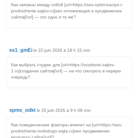
Как связаны между собой [url=https://seo-optimizaciya-i-
prodvizhenie-sajtov.ru]seo оптимизация и продвижение
сайтов[/url] — это одно и то же?
ss1_gmEi
le 22 juin 2026 à 18 h 15 min
Как выбрать студию для [url=https://sozdanie-sajtov-
1.ru]создание сайтов[/url] — на что смотреть в первую
очередь?
spms_odkt
le 25 juin 2026 à 9 h 08 min
Как поведенческие факторы влияют на [url=https://seo-
prodvizhenie-molodogo-sajta.ru]seo продвижение
молодого сайта[/url]?