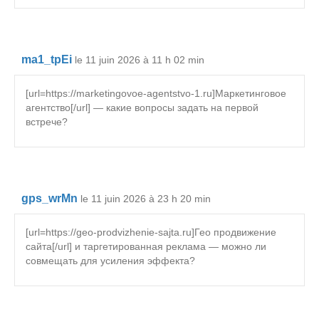
ma1_tpEi
le 11 juin 2026 à 11 h 02 min
[url=https://marketingovoe-agentstvo-1.ru]Маркетинговое
агентство[/url] — какие вопросы задать на первой
встрече?
gps_wrMn
le 11 juin 2026 à 23 h 20 min
[url=https://geo-prodvizhenie-sajta.ru]Гео продвижение
сайта[/url] и таргетированная реклама — можно ли
совмещать для усиления эффекта?