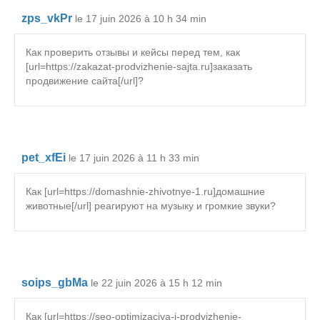
zps_vkPr
le 17 juin 2026 à 10 h 34 min
Как проверить отзывы и кейсы перед тем, как
[url=https://zakazat-prodvizhenie-sajta.ru]заказать
продвижение сайта[/url]?
pet_xfEi
le 17 juin 2026 à 11 h 33 min
Как [url=https://domashnie-zhivotnye-1.ru]домашние
животные[/url] реагируют на музыку и громкие звуки?
soips_gbMa
le 22 juin 2026 à 15 h 12 min
Как [url=https://seo-optimizaciya-i-prodvizhenie-