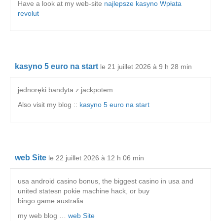
Have a look at my web-site
najlepsze kasyno Wpłata
revolut
kasyno 5 euro na start
le 21 juillet 2026 à 9 h 28 min
jednoręki bandyta z jackpotem
Also visit my blog ::
kasyno 5 euro na start
web Site
le 22 juillet 2026 à 12 h 06 min
usa android casino bonus, the biggest casino in usa and
united statesn pokie machine hack, or buy
bingo game australia
my web blog …
web Site