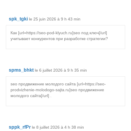
spk_tgki
le 25 juin 2026 à 9 h 43 min
Как [url=https://seo-pod-klyuch.ru]seo под ключ[/url]
учитывает конкурентов при разработке стратегии?
spms_bhkt
le 6 juillet 2026 à 9 h 35 min
seo продвижение молодого сайта [url=https://seo-
prodvizhenie-molodogo-sajta.ru]seo продвижение
молодого сайта[/url] .
sppk_rfPr
le 8 juillet 2026 à 4 h 38 min