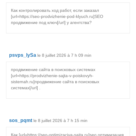
Как контролировать ход работ, если заказал
[url=https://seo-prodvizhenie-pod-klyuch.ru]SEO
продвижение под ключ[/url] у агентства?
psvps_lySa
le 8 juillet 2026 à 7 h 09 min
продвижение сайта в поисковых системах
[url=https://prodvizhenie-sajta-v-poiskovyh-
sistemah.ru]продвижение сайта в поисковых
системах[/url] .
sos_pqmt
le 8 juillet 2026 à 7 h 15 min
Как [url=https://seo-optimizaciya-sajta.ru]seo оптимизация