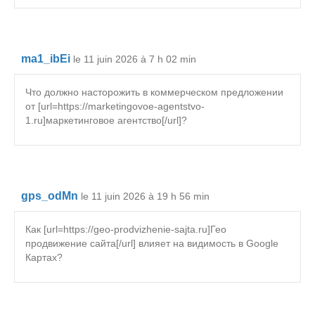
ma1_ibEi
le 11 juin 2026 à 7 h 02 min
Что должно насторожить в коммерческом предложении
от [url=https://marketingovoe-agentstvo-
1.ru]маркетинговое агентство[/url]?
gps_odMn
le 11 juin 2026 à 19 h 56 min
Как [url=https://geo-prodvizhenie-sajta.ru]Гео
продвижение сайта[/url] влияет на видимость в Google
Картах?