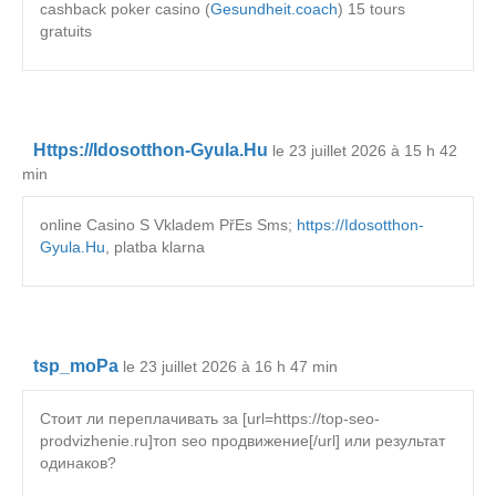
cashback poker casino (
Gesundheit.coach
) 15 tours
gratuits
Https://Idosotthon-Gyula.Hu
le 23 juillet 2026 à 15 h 42
min
online Casino S Vkladem PřEs Sms;
https://Idosotthon-
Gyula.Hu
, platba klarna
tsp_moPa
le 23 juillet 2026 à 16 h 47 min
Стоит ли переплачивать за [url=https://top-seo-
prodvizhenie.ru]топ seo продвижение[/url] или результат
одинаков?