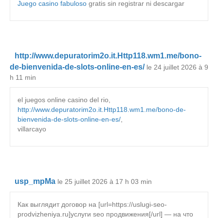
Juego casino fabuloso
gratis sin registrar ni descargar
http://www.depuratorim2o.it.Http118.wm1.me/bono-
de-bienvenida-de-slots-online-en-es/
le 24 juillet 2026 à 9
h 11 min
el juegos online casino del rio,
http://www.depuratorim2o.it.Http118.wm1.me/bono-de-
bienvenida-de-slots-online-en-es/
,
villarcayo
usp_mpMa
le 25 juillet 2026 à 17 h 03 min
Как выглядит договор на [url=https://uslugi-seo-
prodvizheniya.ru]услуги seo продвижения[/url] — на что