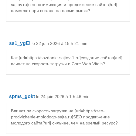
sajtov.ru]seo оптимизация и продвижение сайтов[/url]
помогают при выходе на новые рынки?
ss1_ygEi
le 22 juin 2026 à 15 h 21 min
Как [url=https://sozdanie-sajtov-1.ru]создание сайтов[/url]
влияет на скорость загрузки и Core Web Vitals?
spms_gokt
le 24 juin 2026 à 1 h 46 min
Влияет ли скорость загрузки на [url=https://seo-
prodvizhenie-molodogo-sajta.ru]SEO продвижение
молодого сайта[/url] сильнее, чем на зрелый ресурс?