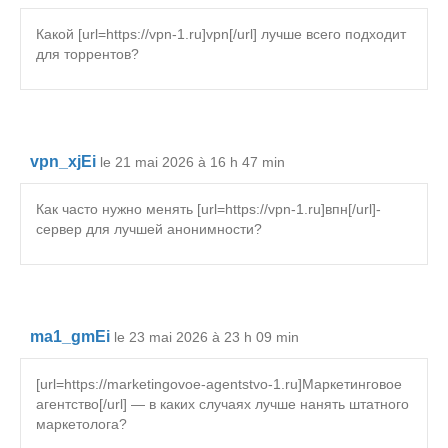
Какой [url=https://vpn-1.ru]vpn[/url] лучше всего подходит
для торрентов?
vpn_xjEi
le 21 mai 2026 à 16 h 47 min
Как часто нужно менять [url=https://vpn-1.ru]впн[/url]-
сервер для лучшей анонимности?
ma1_gmEi
le 23 mai 2026 à 23 h 09 min
[url=https://marketingovoe-agentstvo-1.ru]Маркетинговое
агентство[/url] — в каких случаях лучше нанять штатного
маркетолога?