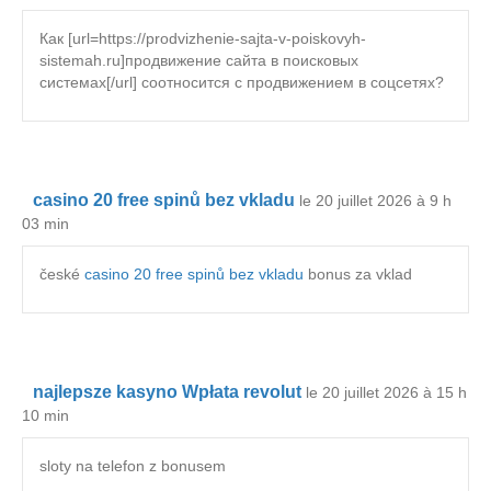
Как [url=https://prodvizhenie-sajta-v-poiskovyh-
sistemah.ru]продвижение сайта в поисковых
системах[/url] соотносится с продвижением в соцсетях?
casino 20 free spinů bez vkladu
le 20 juillet 2026 à 9 h
03 min
české
casino 20 free spinů bez vkladu
bonus za vklad
najlepsze kasyno Wpłata revolut
le 20 juillet 2026 à 15 h
10 min
sloty na telefon z bonusem